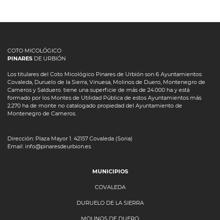
COTO MICOLÓGICO
PINARES
DE URBIÓN
Los titulares del Coto Micológico Pinares de Urbión son 6 Ayuntamientos:
Covaleda, Duruelo de la Sierra, Vinuesa, Molinos de Duero, Montenegro de
Cameros y Salduero. tiene una superficie de más de 24.000 ha y está
formado por los Montes de Utilidad Pública de estos Ayuntamientos más
2.270 ha de monte no catalogado propiedad del Ayuntamiento de
Montenegro de Cameros.
Dirección: Plaza Mayor 1. 42157 Covaleda (Soria)
Email: info@pinaresdeurbion.es
MUNICIPIOS
COVALEDA
DURUELO DE LA SIERRA
MOLINOS DE DUERO