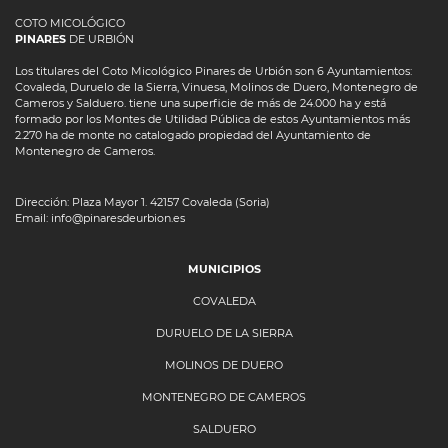
COTO MICOLÓGICO
PINARES
DE URBIÓN
Los titulares del Coto Micológico Pinares de Urbión son 6 Ayuntamientos:
Covaleda, Duruelo de la Sierra, Vinuesa, Molinos de Duero, Montenegro de
Cameros y Salduero. tiene una superficie de más de 24.000 ha y está
formado por los Montes de Utilidad Pública de estos Ayuntamientos más
2.270 ha de monte no catalogado propiedad del Ayuntamiento de
Montenegro de Cameros.
Dirección: Plaza Mayor 1. 42157 Covaleda (Soria)
Email: info@pinaresdeurbion.es
MUNICIPIOS
COVALEDA
DURUELO DE LA SIERRA
MOLINOS DE DUERO
MONTENEGRO DE CAMEROS
SALDUERO