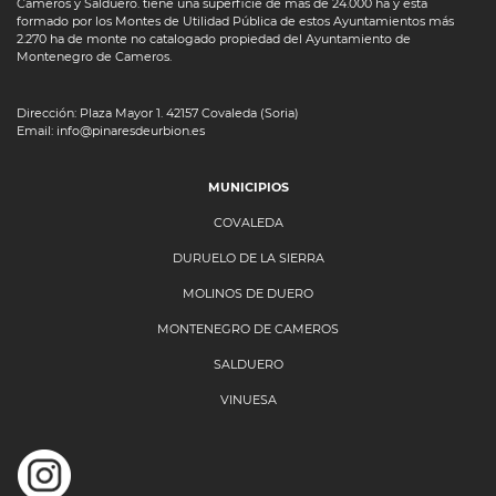
Cameros y Salduero. tiene una superficie de más de 24.000 ha y está
formado por los Montes de Utilidad Pública de estos Ayuntamientos más
2.270 ha de monte no catalogado propiedad del Ayuntamiento de
Montenegro de Cameros.
Dirección: Plaza Mayor 1. 42157 Covaleda (Soria)
Email: info@pinaresdeurbion.es
MUNICIPIOS
COVALEDA
DURUELO DE LA SIERRA
MOLINOS DE DUERO
MONTENEGRO DE CAMEROS
SALDUERO
VINUESA