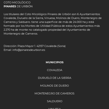
COTO MICOLÓGICO
PINARES
DE URBIÓN
Los titulares del Coto Micológico Pinares de Urbión son 6 Ayuntamientos:
Covaleda, Duruelo de la Sierra, Vinuesa, Molinos de Duero, Montenegro de
Cameros y Salduero. tiene una superficie de más de 24.000 ha y está
formado por los Montes de Utilidad Pública de estos Ayuntamientos más
2.270 ha de monte no catalogado propiedad del Ayuntamiento de
Montenegro de Cameros.
Dirección: Plaza Mayor 1. 42157 Covaleda (Soria)
Email: info@pinaresdeurbion.es
MUNICIPIOS
COVALEDA
DURUELO DE LA SIERRA
MOLINOS DE DUERO
MONTENEGRO DE CAMEROS
SALDUERO
VINUESA