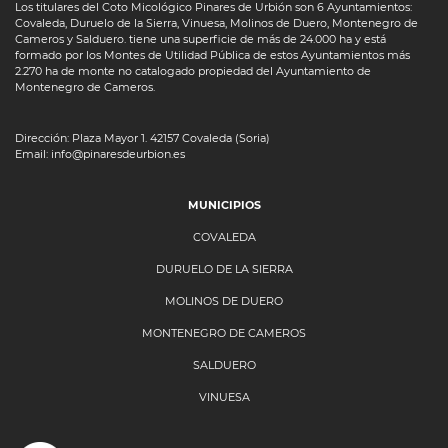
Los titulares del Coto Micológico Pinares de Urbión son 6 Ayuntamientos:
Covaleda, Duruelo de la Sierra, Vinuesa, Molinos de Duero, Montenegro de
Cameros y Salduero. tiene una superficie de más de 24.000 ha y está
formado por los Montes de Utilidad Pública de estos Ayuntamientos más
2.270 ha de monte no catalogado propiedad del Ayuntamiento de
Montenegro de Cameros.
Dirección: Plaza Mayor 1. 42157 Covaleda (Soria)
Email: info@pinaresdeurbion.es
MUNICIPIOS
COVALEDA
DURUELO DE LA SIERRA
MOLINOS DE DUERO
MONTENEGRO DE CAMEROS
SALDUERO
VINUESA