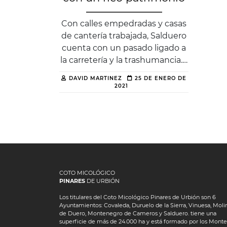
Con calles empedradas y casas
de cantería trabajada, Salduero
cuenta con un pasado ligado a
la carretería y la trashumancia.…
DAVID MARTINEZ
25 DE ENERO DE
2021
COTO MICOLÓGICO
PINARES
DE URBIÓN
Los titulares del Coto Micológico Pinares de Urbión son 6
Ayuntamientos: Covaleda, Duruelo de la Sierra, Vinuesa, Moli
de Duero, Montenegro de Cameros y Salduero. tiene una
superficie de más de 24.000 ha y está formado por los Monte