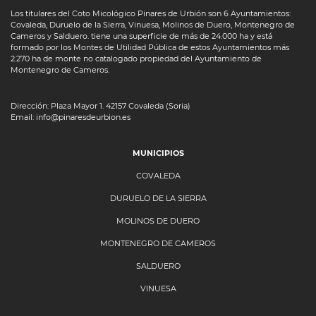
Los titulares del Coto Micológico Pinares de Urbión son 6 Ayuntamientos:
Covaleda, Duruelo de la Sierra, Vinuesa, Molinos de Duero, Montenegro de
Cameros y Salduero. tiene una superficie de más de 24.000 ha y está
formado por los Montes de Utilidad Pública de estos Ayuntamientos más
2.270 ha de monte no catalogado propiedad del Ayuntamiento de
Montenegro de Cameros.
Dirección: Plaza Mayor 1. 42157 Covaleda (Soria)
Email: info@pinaresdeurbion.es
MUNICIPIOS
COVALEDA
DURUELO DE LA SIERRA
MOLINOS DE DUERO
MONTENEGRO DE CAMEROS
SALDUERO
VINUESA