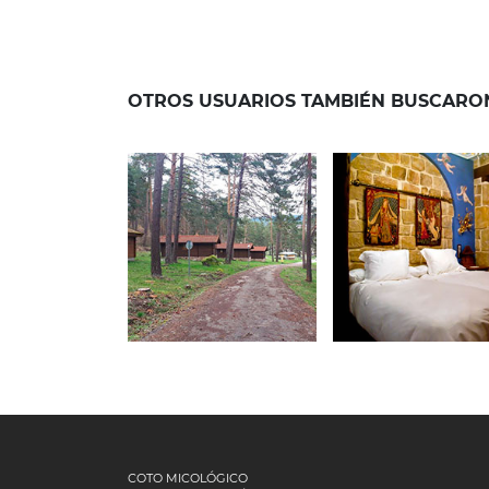
OTROS USUARIOS TAMBIÉN BUSCARO
24 de septiembre de 2020
24 de septiembre de 2
CAMPING
COVALEDA
CASA RURA
REFUGIO DE
EL BOLO
PESCADORES
COTO MICOLÓGICO