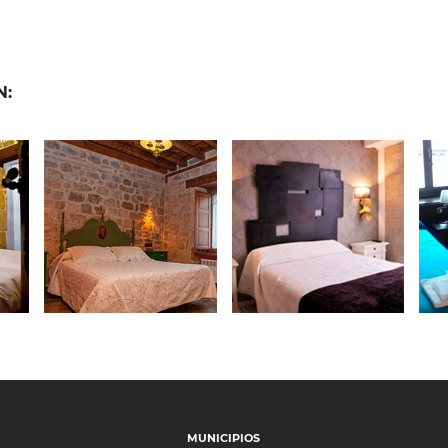
N:
24 de septiembre de 2020
020
13 de octubre de 2020
24
CASA RURAL
L
POSADA DOS
CUEVA DEL
E
AGUAS
TÍO MELITÓN
MUNICIPIOS