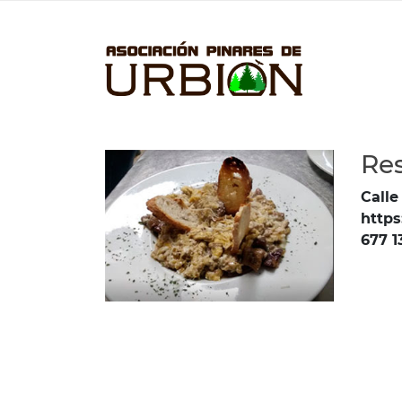
Res
Calle
https
677 1