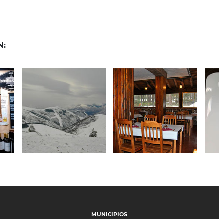
N:
13 de octubre de 2020
25 de septiembre de 2020
0
25
Punto de
RESTAURANTE
Nieve Santa
PASO DE LA
AS
Inés
SERRA
MUNICIPIOS