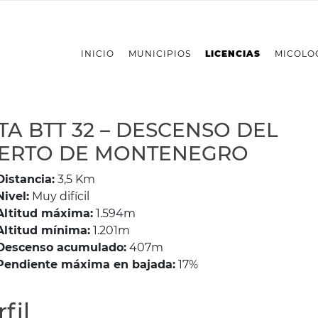
INICIO
MUNICIPIOS
LICENCIAS
MICOLO
TA BTT 32 – DESCENSO DEL
ERTO DE MONTENEGRO
Distancia:
3,5 Km
Nivel:
Muy difícil
Altitud máxima:
1.594m
Altitud mínima:
1.201m
Descenso acumulado:
407m
Pendiente máxima en bajada:
17%
fil