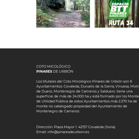
CALZADA
RUTAS 17, 1
ROMANA
21
COTO MICOLÓGICO
PINARES
DE URBIÓN
Los titulares del Coto Micológico Pinares de Urbión son 6
Ayuntamientos: Covaleda, Duruelo de la Sierra, Vinuesa, Moli
de Duero, Montenegro de Cameros y Salduero. tiene una
superficie de más de 24.000 ha y está formado por los Monte
de Utilidad Pública de estos Ayuntamientos más 2.270 ha de
monte no catalogado propiedad del Ayuntamiento de
Montenegro de Cameros.
Dirección: Plaza Mayor 1. 42157 Covaleda (Soria)
Email: info@pinaresdeurbion.es