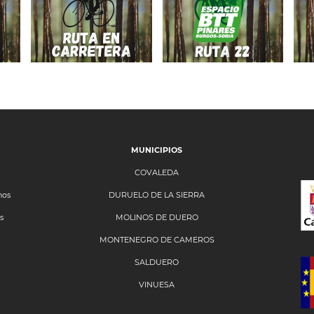
PANTANO DE
–
8,
LA CUERDA
VALLILENGUA
DEL POZO
MUNICIPIOS
COVALEDA
nos
DURUELO DE LA SIERRA
s
MOLINOS DE DUERO
MONTENEGRO DE CAMEROS
SALDUERO
VINUESA