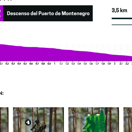
N:
24 de abril de 2022
26 de abril de 2022
RUTA 4 –
34
R
VUELTA AL
RUTA BTT 22