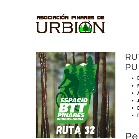
RU
PU
Per