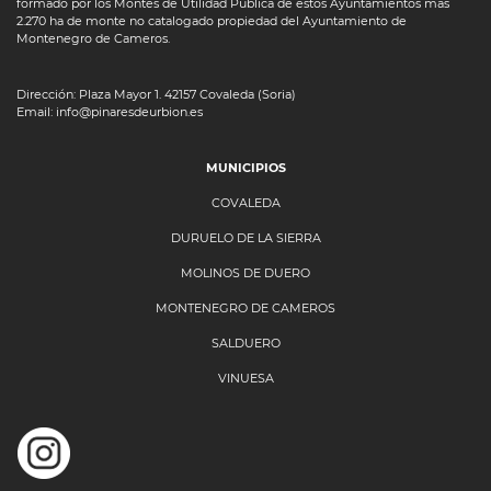
formado por los Montes de Utilidad Pública de estos Ayuntamientos más
2.270 ha de monte no catalogado propiedad del Ayuntamiento de
Montenegro de Cameros.
Dirección: Plaza Mayor 1. 42157 Covaleda (Soria)
Email: info@pinaresdeurbion.es
MUNICIPIOS
COVALEDA
DURUELO DE LA SIERRA
MOLINOS DE DUERO
MONTENEGRO DE CAMEROS
SALDUERO
VINUESA