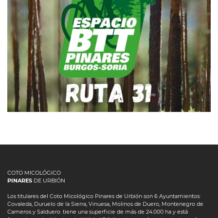
RUTA BTT 31 – SIERRA DE
HORMAZAS
COTO MICOLÓGICO
PINARES
DE URBIÓN
Los titulares del Coto Micológico Pinares de Urbión son 6 Ayuntamientos:
Covaleda, Duruelo de la Sierra, Vinuesa, Molinos de Duero, Montenegro de
Cameros y Salduero. tiene una superficie de más de 24.000 ha y está