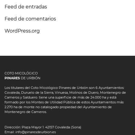
Feed de entradas
Feed de comentarios
WordPress.org
COTO MICOLÓGICO
PINARES
DE URBIÓN
Los titulares del Coto Micológico Pinares de Urbión son 6 Ayuntamientos:
Covaleda, Duruelo de la Sierra, Vinuesa, Molinos de Duero, Montenegro de
Cameros y Salduero. tiene una superficie de más de 24.000 ha y está
formado por los Montes de Utilidad Pública de estos Ayuntamientos más
2.270 ha de monte no catalogado propiedad del Ayuntamiento de
Montenegro de Cameros.
Dirección: Plaza Mayor 1. 42157 Covaleda (Soria)
Email: info@pinaresdeurbion.es